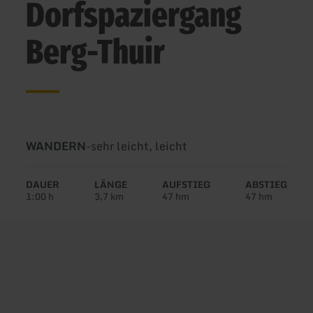
Dorfspaziergang
Berg-Thuir
Art
Schwierigkeit:
WANDERN
-
sehr leicht, leicht
der
Tour:
DAUER
LÄNGE
AUFSTIEG
ABSTIEG
1:00 h
3,7 km
47 hm
47 hm