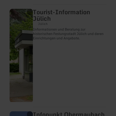
Tourist-Information
mehr
erfahren
Jülich
zu:
Tourist-
Jülich
Information
Informationen und Beratung zur
Jülich
historischen Festungsstadt Jülich und deren
Einrichtungen und Angebote.
Infopunkt Obermaubach
mehr