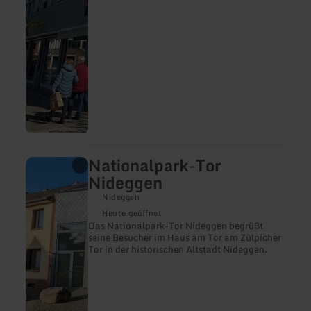
Nationalpark-Tor
mehr
erfahren
Nideggen
zu:
Nationalpark-
Nideggen
Tor
Heute geöffnet
Nideggen
Das Nationalpark-Tor Nideggen begrüßt
seine Besucher im Haus am Tor am Zülpicher
Tor in der historischen Altstadt Nideggen.