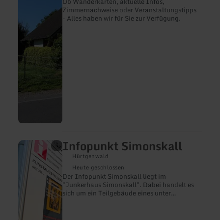
Vossenack
Ob Wanderkarten, aktuelle Infos,
Zimmernachweise oder Veranstaltungstipps
- Alles haben wir für Sie zur Verfügung.
Infopunkt Simonskall
mehr
erfahren
Hürtgenwald
zu:
Infopunkt
Heute geschlossen
Simonskall
Der Infopunkt Simonskall liegt im
"Junkerhaus Simonskall". Dabei handelt es
sich um ein Teilgebäude eines unter
Denkmalschutz stehenden
Gebäudekomplexes, des Haus des
Gastes.Neben Beratung, Flyer und