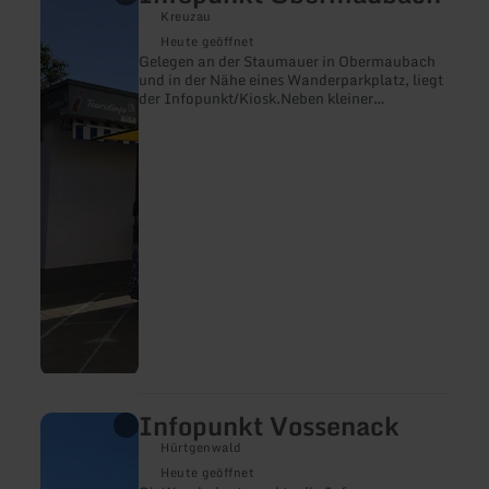
erfahren
Kreuzau
zu:
Infopunkt
Heute geöffnet
Obermaubach
Gelegen an der Staumauer in Obermaubach
und in der Nähe eines Wanderparkplatz, liegt
der Infopunkt/Kiosk.Neben kleiner
Erfrischungen können Sie weitere
Informationen sowie Wanderkarten und
Prospekte über das beliebte Obermaubach
und die Region im Infopunkt erhalten.
Infopunkt Vossenack
mehr
erfahren
Hürtgenwald
zu:
Infopunkt
Heute geöffnet