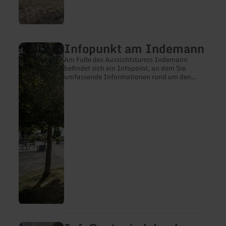
Infopunkt am Indemann
mehr
erfahren
Am Fuße des Aussichtsturms Indemann
zu:
befindet sich ein Infopoint, an dem Sie
Infopunkt
umfassende Informationen rund um den
am
Indemann und das indeland erhalten.
Indemann
mehr