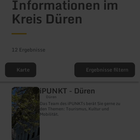
Informationen im
Kreis Düren
12 Ergebnisse
Karte
Ergebnisse filtern
iPUNKT - Düren
mehr
erfahren
Düren
zu:
Das Team des iPUNKTs berät Sie gerne zu
iPUNKT
den Themen: Tourismus, Kultur und
-
Mobilität.
Düren