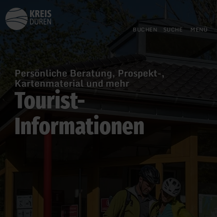
Zurück
Zum Hauptinhalt springen
Zur Suche springen
Zur Hauptnavigation springe
Zum Footer springen
zur
Startseite
BUCHEN
SUCHE
MENÜ
Persönliche Beratung, Prospekt-,
Kartenmaterial und mehr
Tourist-
Informationen