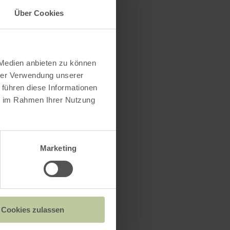
Über Cookies
 Medien anbieten zu können
hrer Verwendung unserer
 führen diese Informationen
ie im Rahmen Ihrer Nutzung
tanden.
*
Marketing
Cookies zulassen