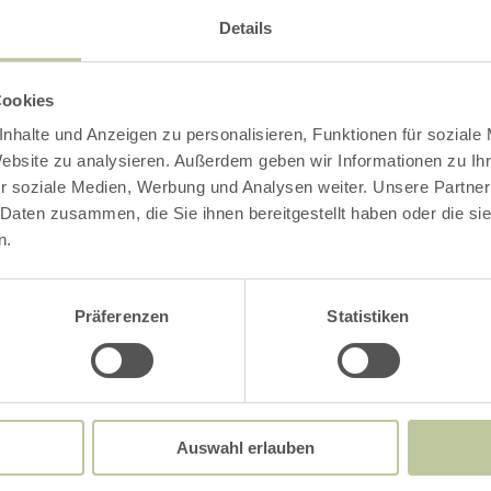
Details
Nachname
Cookies
nhalte und Anzeigen zu personalisieren, Funktionen für soziale
se
*
Website zu analysieren. Außerdem geben wir Informationen zu I
r soziale Medien, Werbung und Analysen weiter. Unsere Partner
 Daten zusammen, die Sie ihnen bereitgestellt haben oder die s
n.
bin mit den
Datenschutzbestimmungen
einvers
Präferenzen
Statistiken
Auswahl erlauben