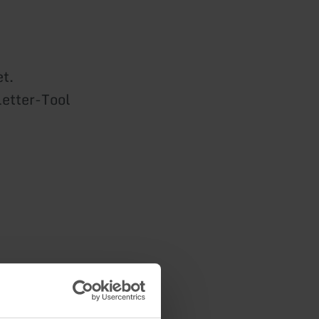
t.
etter-Tool