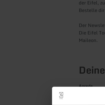
der Eifel, 
Bestelle di
Der Newslet
Die Eifel T
Maileon.
Deine
Anrede