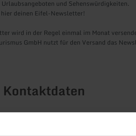
zu Urlaubsangeboten und Sehenswürdigkeiten.
r hier deinen Eifel-Newsletter!
ter wird in der Regel einmal im Monat versende
ourismus GmbH nutzt für den Versand das Newsl
 Kontaktdaten