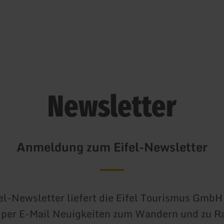
Zum Hauptinhalt sprin
Zur Suche springen
Zur Hauptnavigation sp
Zum Footer springen
Newsletter
Anmeldung zum Eifel-Newsletter
el-Newsletter liefert die Eifel Tourismus GmbH 
 per E-Mail Neuigkeiten zum Wandern und zu R