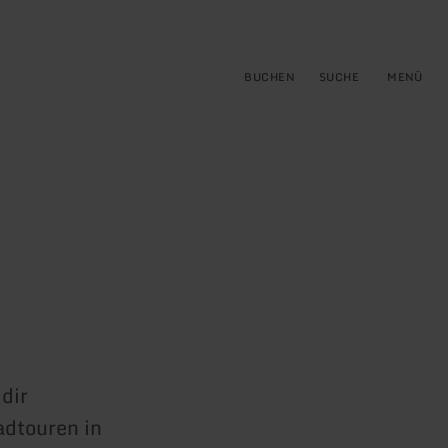
gen
ringen
BUCHEN
SUCHE
MENÜ
dir
adtouren in