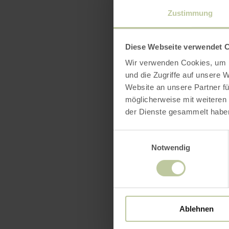
Zustimmung
Vorname
Diese Webseite verwendet 
Wir verwenden Cookies, um I
E-Mail Adres
und die Zugriffe auf unsere 
Website an unsere Partner fü
möglicherweise mit weiteren
der Dienste gesammelt habe
Ja, ich 
Einwilligungsauswahl
Notwendig
Captcha
*
Ablehnen