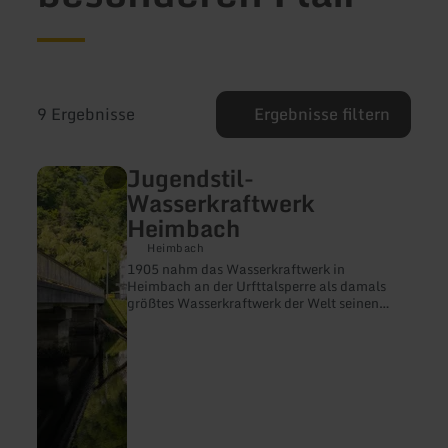
9 Ergebnisse
Ergebnisse filtern
Jugendstil-
mehr
erfahren
Wasserkraftwerk
zu:
Heimbach
Jugendstil-
Wasserkraftwerk
Heimbach
Heimbach
1905 nahm das Wasserkraftwerk in
Heimbach an der Urfttalsperre als damals
größtes Wasserkraftwerk der Welt seinen
Betrieb auf.