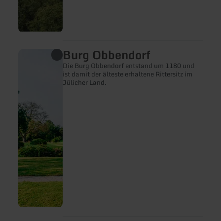
Burg Obbendorf
mehr
erfahren
Die Burg Obbendorf entstand um 1180 und
zu:
ist damit der älteste erhaltene Rittersitz im
Burg
Jülicher Land.
Obbendorf