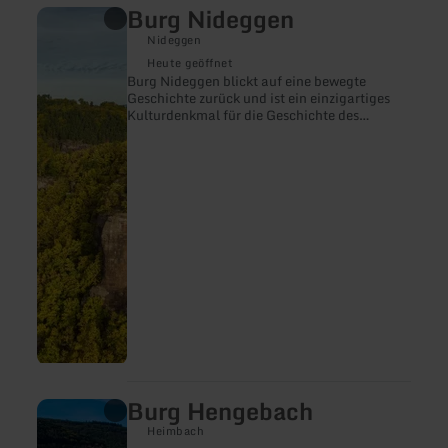
Burg Nideggen
mehr
erfahren
Nideggen
zu:
Burg
Heute geöffnet
Nideggen
Burg Nideggen blickt auf eine bewegte
Geschichte zurück und ist ein einzigartiges
Kulturdenkmal für die Geschichte des
Mittelalters im Rheinland und in der Eifel.
Burg Hengebach
mehr
erfahren
Heimbach
zu: