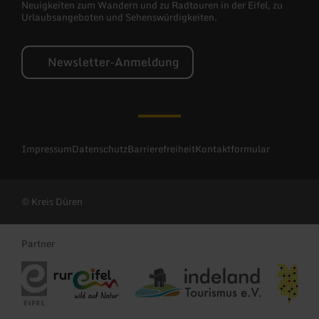
Neuigkeiten zum Wandern und zu Radtouren in der Eifel, zu
Urlaubsangeboten und Sehenswürdigkeiten.
Newsletter-Anmeldung
Impressum
Datenschutz
Barrierefreiheit
Kontaktformular
© Kreis Düren
Partner
Eifel Tourismus
Rureifel Tourismus
indeland Tourismus
Wirtschaf