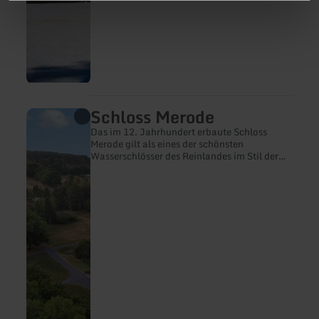
Schloss Merode
mehr
erfahren
Das im 12. Jahrhundert erbaute Schloss
zu:
Merode gilt als eines der schönsten
Schloss
Wasserschlösser des Reinlandes im Stil der
Merode
Renaissance. Überregionale Bekanntheit
erhält das Schloss Merode durch seinen
Weihnachtsmarkt, der sich mit seinem
historischen Ambiente hervorhebt.