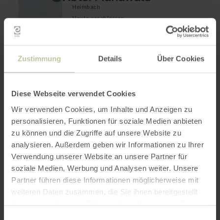
erfahren
Heimbach
zu:
Abtei
Heute geschlossen
Mariawald
Das Kloster Mariawald mit
jahrhunderteralter Tradition ist ein Ort der
Stille und der geistigen Einkehr.
Zustimmung
Details
Über Cookies
Diese Webseite verwendet Cookies
Wir verwenden Cookies, um Inhalte und Anzeigen zu
personalisieren, Funktionen für soziale Medien anbieten
zu können und die Zugriffe auf unsere Website zu
analysieren. Außerdem geben wir Informationen zu Ihrer
Verwendung unserer Website an unsere Partner für
Zitadelle Jülich
soziale Medien, Werbung und Analysen weiter. Unsere
mehr
erfahren
Partner führen diese Informationen möglicherweise mit
Die historische Festungsstadt Jülich mit
zu:
ihrer Zitadelle ist heute eine weit über die
weiteren Daten zusammen, die Sie ihnen bereitgestellt
Zitadelle
Region bekannte moderne Forschungsstadt.
Jülich
haben oder die sie im Rahmen Ihrer Nutzung der Dienste
gesammelt haben.
Einwilligungsauswahl