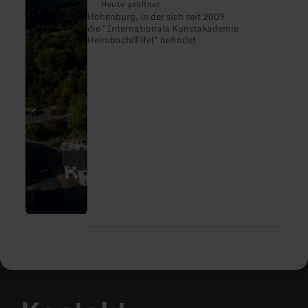
Burg
Heute geöffnet
Hengebach
Höhenburg, in der sich seit 2009
die "Internationale Kunstakademie
Heimbach/Eifel" befindet