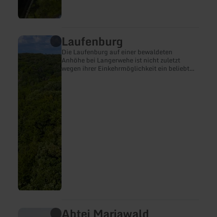
Laufenburg
mehr
erfahren
Die Laufenburg auf einer bewaldeten
zu:
Anhöhe bei Langerwehe ist nicht zuletzt
Laufenburg
wegen ihrer Einkehrmöglichkeit ein beliebtes
Ziel für Wanderer und Radfahrer im
indeland.
Abtei Mariawald
mehr