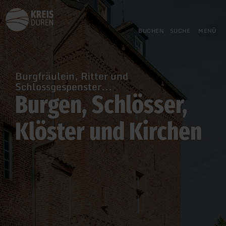
Zurück
Zum Hauptinhalt springen
Zur Suche springen
Zur Hauptnavigation springe
Zum Footer springen
zur
Startseite
BUCHEN
SUCHE
MENÜ
Burgfräulein, Ritter und
Schlossgespenster...
Burgen, Schlösser,
Klöster und Kirchen