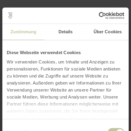
Fahrradverleih,
Servicestationen
Zustimmung
Details
Über Cookies
und geführte
Diese Webseite verwendet Cookies
Touren
Wir verwenden Cookies, um Inhalte und Anzeigen zu
personalisieren, Funktionen für soziale Medien anbieten
zu können und die Zugriffe auf unsere Website zu
analysieren. Außerdem geben wir Informationen zu Ihrer
Verwendung unserer Website an unsere Partner für
Mountainbike oder Tourenrad? E-Bike oder Bio-
soziale Medien, Werbung und Analysen weiter. Unsere
Bike? Bei unseren Fahrradverleihstationen
Partner führen diese Informationen möglicherweise mit
findest du sicherlich das passende Zweirad und
weiteren Daten zusammen, die Sie ihnen bereitgestellt
das passende Werkzeug, wenn deinem Rad die
haben oder die sie im Rahmen Ihrer Nutzung der Dienste
Luft ausgeht. Und auf einer geführten Tour
gesammelt haben.
Einwilligungsauswahl
entdeckst du sicherlich noch ein paar