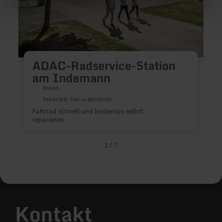
ADAC-Radservice-Station
am Indemann
Inden
Jederzeit frei zugänglich
O
Fahrrad schnell und kostenlos selbst
reparieren.
1
/
7
Kontakt