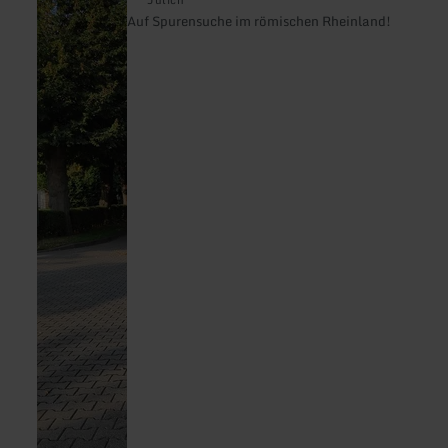
Jülich
Erlebnisraum
Auf Spurensuche im römischen Rheinland!
Römerstraße