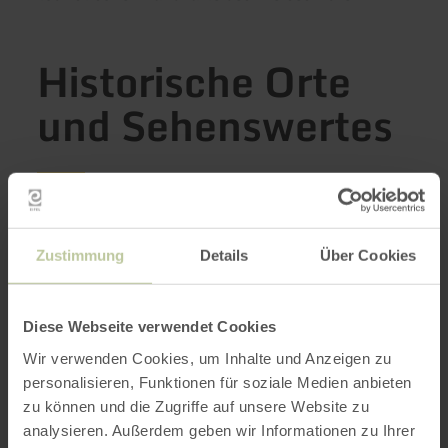
Historische Orte
und Sehenswertes
4 Ergebnisse
Zustimmung
Details
Über Cookies
Renaissancestadt Jülich
mehr
erfahren
Jülich
zu:
Diese Webseite verwendet Cookies
Renaissancestadt
Jederzeit frei zugänglich
Jülich
Jülich verbindet Renaissancegeschichte mit
Wir verwenden Cookies, um Inhalte und Anzeigen zu
Spitzenforschung. Die Festungsstadt des
personalisieren, Funktionen für soziale Medien anbieten
16. Jahrhunderts ist heute ein Zentrum für
Energie‑, Klima‑ und Bioökonomie und lädt
zu können und die Zugriffe auf unsere Website zu
mit seinen Festungsanlagen, dem Museum
analysieren. Außerdem geben wir Informationen zu Ihrer
Zitadelle und dem Brückenkopf-Park zum