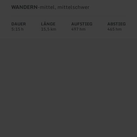
Art
Schwierigkeit:
WANDERN
-
mittel, mittelschwer
der
Tour:
DAUER
LÄNGE
AUFSTIEG
ABSTIEG
5:15 h
15,5 km
497 hm
465 hm