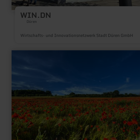
WIN.DN
Düren
Wirtschafts- und Innovationsnetzwerk Stadt Düren GmbH
mehr
erfahren
zu:
Bördeblicke