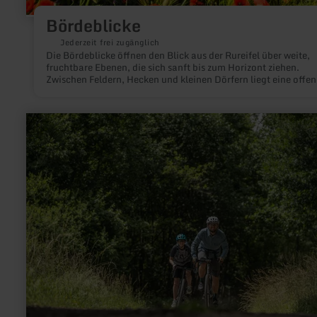
Bördeblicke
Jederzeit frei zugänglich
Die Bördeblicke öffnen den Blick aus der Rureifel über weite,
fruchtbare Ebenen, die sich sanft bis zum Horizont ziehen.
Zwischen Feldern, Hecken und kleinen Dörfern liegt eine offen
Landschaft, die im Wechsel der Jahreszeiten immer neue Far
zeigt.
mehr
erfahren
zu:
Rureifel:
Gravelbike-
Tour
"Heavy
Gravel"