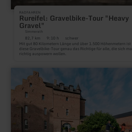
RADFAHREN
Rureifel: Gravelbike-Tour "Heavy
Gravel"
Simmerath
82,7 km
9:10 h
schwer
Distanz:
Dauer:
Anforderung:
Mit gut 80 Kilometern Länge und über 1.500 Höhenmetern ist
diese Gravelbike-Tour genau das Richtige für alle, die sich ma
richtig auspowern wollen.
mehr
erfahren
zu:
Wasserburgen-
Route