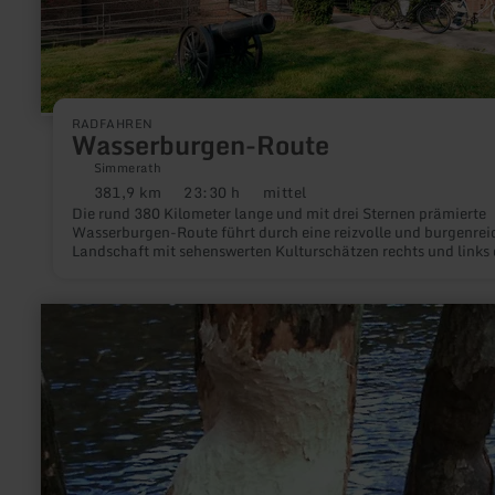
RADFAHREN
Wasserburgen-Route
Simmerath
381,9 km
23:30 h
mittel
Distanz:
Dauer:
Anforderung:
Die rund 380 Kilometer lange und mit drei Sternen prämierte
Wasserburgen-Route führt durch eine reizvolle und burgenrei
Landschaft mit sehenswerten Kulturschätzen rechts und links 
Weges.
mehr
erfahren
zu:
Biberweg
[05]