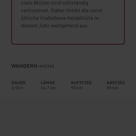
viele Blüten sind vollständig
vertrocknet. Daher bleibt die sonst
übliche lilafarbene Heideblüte in
diesem Jahr weitgehend aus.
Art
Schwierigkeit:
WANDERN
-
mittel
der
Tour:
DAUER
LÄNGE
AUFSTIEG
ABSTIEG
3:50 h
14,7 km
90 hm
90 hm