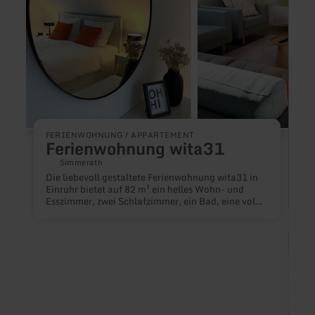
-
Hof
Palan
FERIENWOHNUNG / APPARTEMENT
Ferienwohnung wita31
Simmerath
Die liebevoll gestaltete Ferienwohnung wita31 in
Einruhr bietet auf 82 m² ein helles Wohn- und
Esszimmer, zwei Schlafzimmer, ein Bad, eine voll
ausgestattete Küche und einen Balkon. Ruhig
gelegen, aber nur wenige Gehminuten vom Rursee
und Ortskern entfernt - perfekt für Wanderungen
und Aktivitäten in der Eifel.&nbsp;