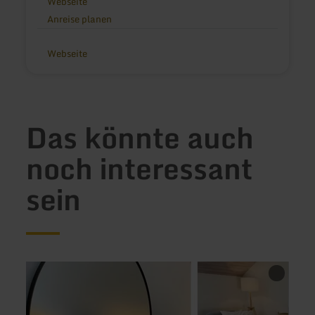
Webseite
Anreise planen
Webseite
Das könnte auch
noch interessant
sein
mehr
mehr
erfahren
erfah
zu:
zu:
Ferienwohnung
Einfa
wita31
glückl