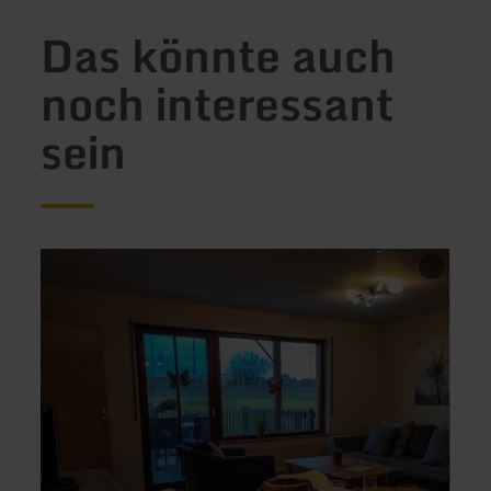
Das könnte auch
noch interessant
sein
mehr
mehr
erfahren
erfah
zu:
zu:
Ferienhof
Ferie
Jansen
Eifel-
Eiche