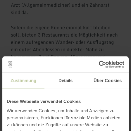
Arzt (Allgemeinmediziner) und ein Zahnarzt
sind da.
Sofern die eigene Küche einmal kalt bleiben
soll, bieten 3 Restaurants die Möglichkeit nach
einem aufregenden Wander- oder Ausflugstag
ein gutes Abendessen in direkter Nähe zu
bekommen. Zwei Banken- (Sparkasse und
Volksbank) sind im Ort ansässig.
Mindestaufenthalt 2 Nächte.
Zustimmung
Details
Über Cookies
mehr erfahren
Diese Webseite verwendet Cookies
Wir verwenden Cookies, um Inhalte und Anzeigen zu
personalisieren, Funktionen für soziale Medien anbieten
Weitere Infos
zu können und die Zugriffe auf unsere Website zu