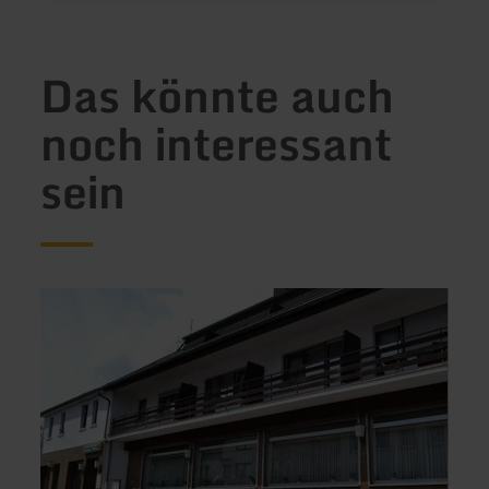
Das könnte auch
noch interessant
sein
mehr
mehr
erfahren
erfah
zu:
zu:
Hotel
Haus
Eifelhof
an
Weina
der
Rur