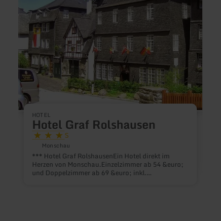
HOTEL
Hotel Graf Rolshausen
S
Monschau
*** Hotel Graf RolshausenEin Hotel direkt im
Herzen von Monschau.Einzelzimmer ab 54 &euro;
und Doppelzimmer ab 69 &euro; inkl.
H
Fr&uuml;hst&uuml;ckAnfrage Tel. 0049 (0) 2472
2038 Wir sind ein ***Hotel mit 14 Doppelzimmern
und einer Suite mit Whirlpool direkt im Herzen von
S
Monschau.Das Haus ist 400 Jahre alt und
unt
verf&uuml;gt &uuml;ber einen alten
M