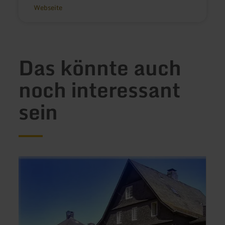
Webseite
Das könnte auch
noch interessant
sein
mehr
mehr
erfahren
erfah
zu:
zu:
Hotel
Hotel
Graf
Horc
Rolshausen
Gmb