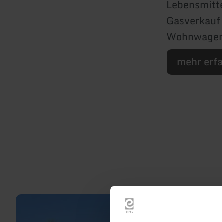
Lebensmitt
Gasverkauf
Wohnwagenab
mehr erf