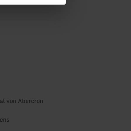
al von Abercron
ens