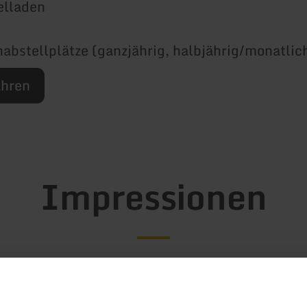
elladen
stellplätze (ganzjährig, halbjährig/monatlic
ahren
Impressionen