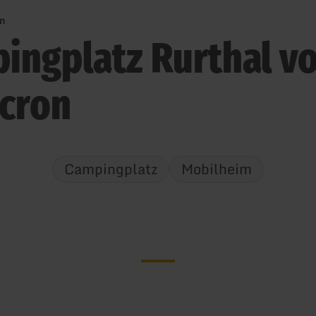
on
ingplatz Rurthal v
cron
Campingplatz
Mobilheim