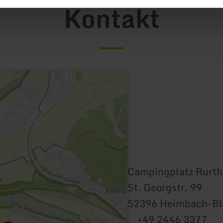
Kontakt
Campingplatz Rurth
St. Georgstr. 99
52396 Heimbach-Bl
+49 2446 3377