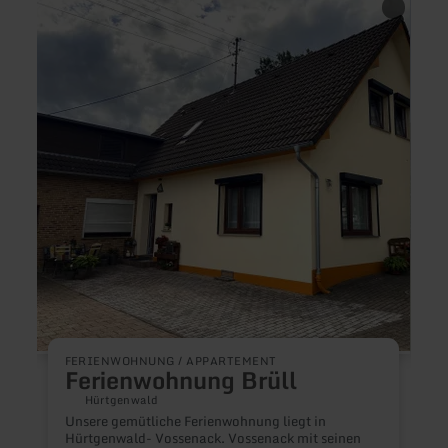
erfahren
erfah
zu:
zu:
Ferienwohnung
Ferie
Brüll
Anne
Lenna
FERIENWOHNUNG / APPARTEMENT
F
Ferienwohnung Brüll
Hürtgenwald
Unsere gemütliche Ferienwohnung liegt in
Hürtgenwald- Vossenack. Vossenack mit seinen
I