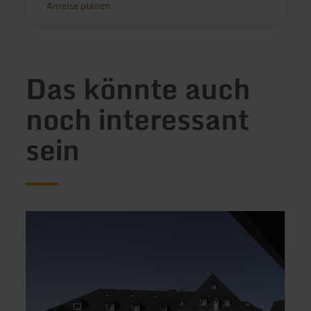
Anreise planen
Das könnte auch
noch interessant
sein
mehr
mehr
erfahren
erfah
zu:
zu:
Jugendherberge
Heimb
Burg
Campi
Monschau