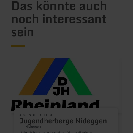
Das könnte auch
noch interessant
sein
mehr
mehr
erfahren
erfah
zu:
zu:
Jugendherberge
Block
Nideggen
Eifel
JUGENDHERBERGE
Jugendherberge Nideggen
Nideggen
Urlaub im Naturparadies Die in direkter