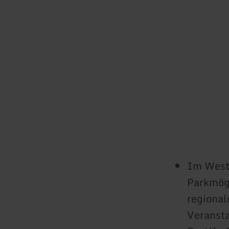
Im West
Parkmögl
regional
Veranst