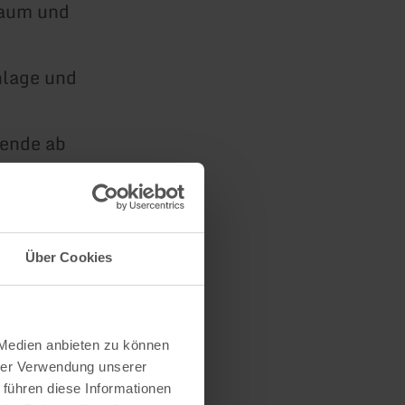
raum und
nlage und
nende ab
30 Uhr
Über Cookies
 Medien anbieten zu können
hrer Verwendung unserer
 führen diese Informationen