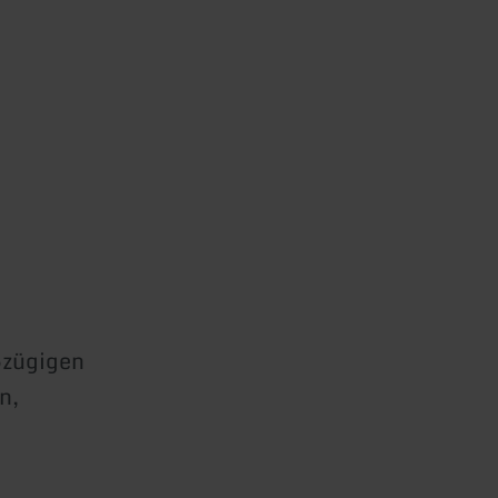
ßzügigen
n,