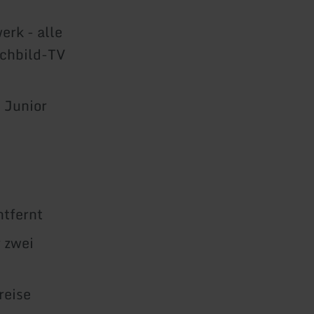
erk - alle
achbild-TV
 Junior
ntfernt
 zwei
reise