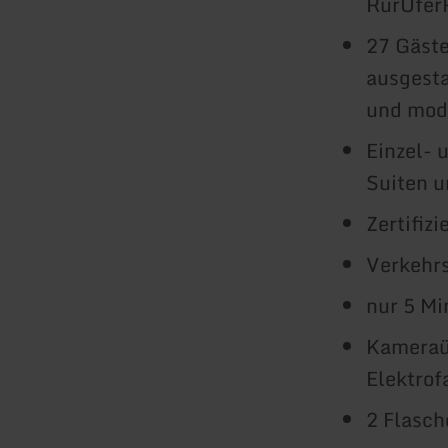
RurUfer
27 Gäste
ausgesta
und mod
Einzel- 
Suiten u
Zertifiz
Verkehr
nur 5 Mi
Kameraüb
Elektrof
2 Flasch