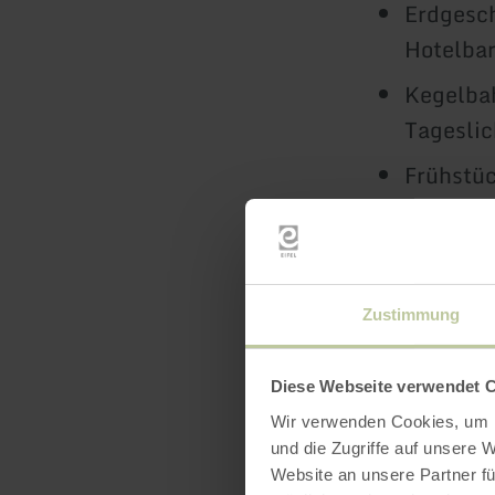
Erdgesch
Hotelbar
Kegelbah
Tageslic
Frühstü
7.00 Uh
Gastrono
geöffnet
Zustimmung
Veransta
Diese Webseite verwendet 
3D-Rundgan
Wir verwenden Cookies, um I
und die Zugriffe auf unsere 
Website an unsere Partner fü