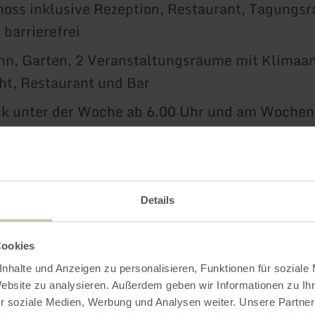
oss inklusive Rezeption, Restaurant, Tagungs
 barrierefrei
n, Garten, 2 Veranstaltungsräume mit Klimaa
ht, Restaurant und Bar
ck unter der Woche ab 6.00 Uhr und am Woche
r
mie täglich von Montag bis Donnerstag ab 17.
 - am Wochenende saisonal unterschiedlich
Details
ltungen nach individueller Absprache
Cookies
g durch das Hotel >>
nhalte und Anzeigen zu personalisieren, Funktionen für soziale
Website zu analysieren. Außerdem geben wir Informationen zu I
r soziale Medien, Werbung und Analysen weiter. Unsere Partner