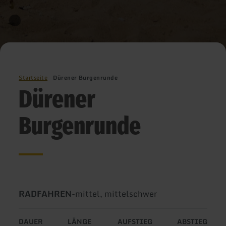
Startseite
Dürener Burgenrunde
Dürener
Burgenrunde
Art
Schwierigkeit:
RADFAHREN
-
mittel, mittelschwer
der
Tour:
DAUER
LÄNGE
AUFSTIEG
ABSTIEG