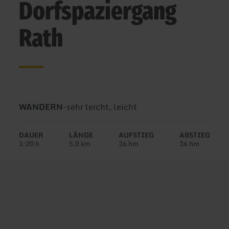
Dorfspaziergang
Rath
Art
Schwierigkeit:
WANDERN
-
sehr leicht, leicht
der
Tour:
DAUER
LÄNGE
AUFSTIEG
ABSTIEG
1:20 h
5,0 km
36 hm
36 hm