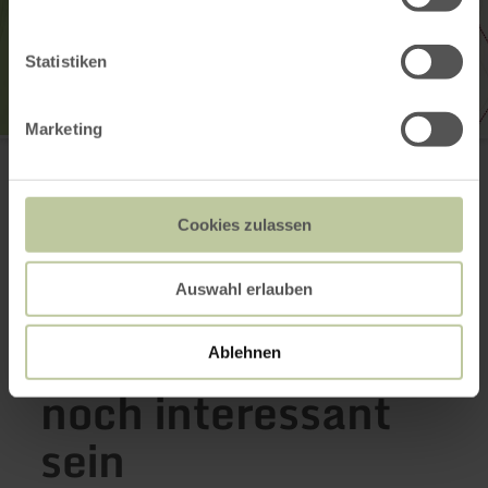
Statistiken
Marketing
Wanderparkplatz Finkenauel Erkensruhr
Finkenauel
52152 Simmerath-Hirschrott
Anreise planen
Cookies zulassen
in Karte anzeigen
Auswahl erlauben
Das könnte auch
Ablehnen
noch interessant
sein