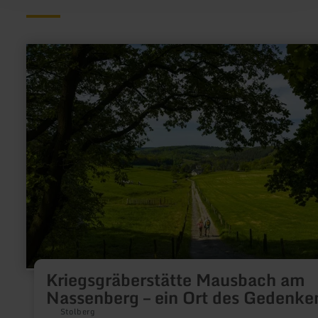
mehr
erfahren
zu:
Kriegsgräberstätte
Mausbach
am
Nassenberg
–
ein
Ort
des
Gedenkens
Kriegsgräberstätte Mausbach am
Nassenberg – ein Ort des Gedenke
Stolberg