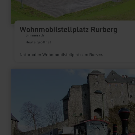
Wohnmobilstellplatz Rurberg
Simmerath
Heute geöffnet
Naturnaher Wohnmobilstellplatz am Rursee.
mehr
erfahren
zu:
Stadtbahn
Monschau