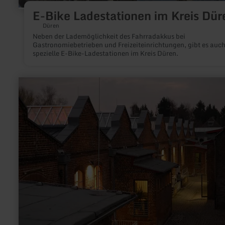
E-Bike Ladestationen im Kreis Dür
Düren
Neben der Lademöglichkeit des Fahrradakkus bei
Gastronomiebetrieben und Freizeiteinrichtungen, gibt es auc
spezielle E-Bike-Ladestationen im Kreis Düren.
mehr
erfahren
zu:
Stiftung
Fabrik
für
Kultur
und
Stadtteil