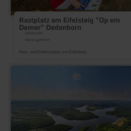
Rastplatz am Eifelsteig "Op em
Demer" Dedenborn
Simmerath
Heute geöffnet
Rast- und Erlebnisplatz am Eifelsteig.
mehr
erfahren
zu:
Baumeister
mit
Biss
–
wie
der
Biber
unsere
Landschaft
verändert