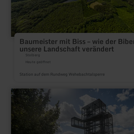
Baumeister mit Biss – wie der Bibe
unsere Landschaft verändert
Stolberg
Heute geöffnet
Station auf dem Rundweg Wehebachtalsperre
mehr
erfahren
zu:
ADAC-
Radservice-
Station
am
Indemann