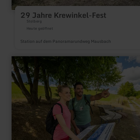
29 Jahre Krewinkel-Fest
Stolberg
Heute geöffnet
Station auf dem Panoramarundweg Mausbach
mehr
erfahren
zu:
Rastplatz
am
Eifelsteig
"Op
em
Demer"
Dedenborn