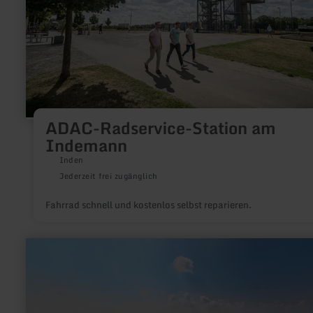
ADAC-Radservice-Station am
Indemann
Inden
Jederzeit frei zugänglich
Fahrrad schnell und kostenlos selbst reparieren.
mehr
erfahren
zu:
Wasser
für
Mensch
und