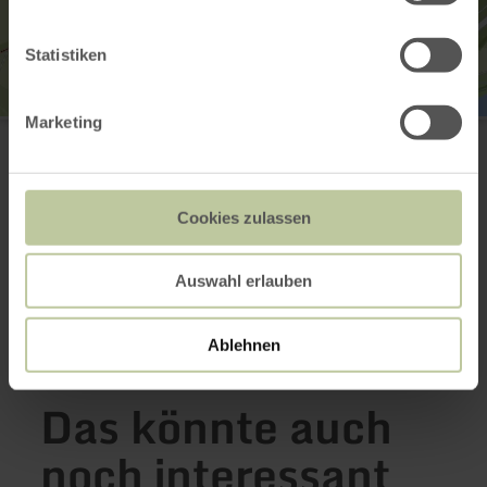
Statistiken
Marketing
Rastplatz "Burgberg"
Burgstr.
52393 Hürtgenwald-Bergstein
+49 2446 805790
E-Mail
Cookies zulassen
Webseite
Anreise planen
Auswahl erlauben
in Karte anzeigen
Ablehnen
Das könnte auch
noch interessant