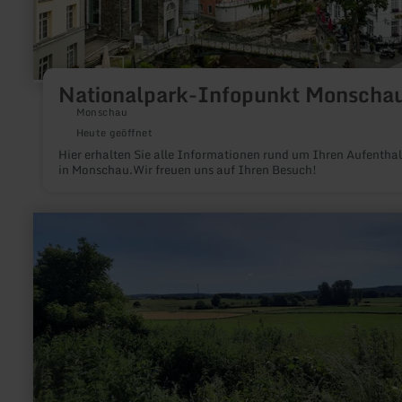
Nationalpark-Infopunkt Monscha
Monschau
Heute geöffnet
Hier erhalten Sie alle Informationen rund um Ihren Aufenthal
in Monschau.Wir freuen uns auf Ihren Besuch!
mehr
erfahren
zu:
Betriebspunkt
IX
Ravelsberg