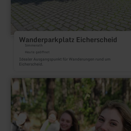
Wanderparkplatz Eicherscheid
Simmerath
Heute geöffnet
Idealer Ausgangspunkt für Wanderungen rund um
Eicherscheid.
mehr
erfahren
zu:
FTB-
Adventures