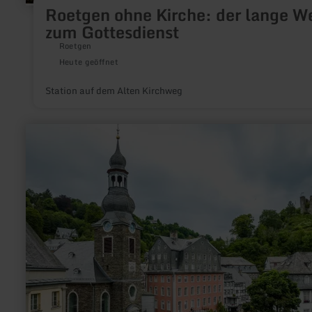
Roetgen ohne Kirche: der lange W
zum Gottesdienst
Roetgen
Heute geöffnet
Station auf dem Alten Kirchweg
mehr
erfahren
zu:
Nationalpark-
Infopunkt
Monschau