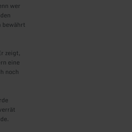
enn wer
 den
h bewährt
r zeigt,
rn eine
ch noch
rde
verrät
rde.