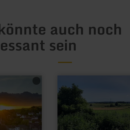
könnte auch noch
ressant sein
mehr
erfahren
zu:
Albertsgrube