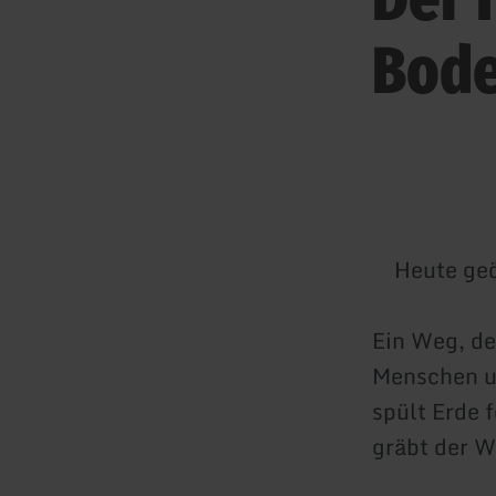
Bode
Heute geö
Ein Weg, de
Menschen un
spült Erde 
gräbt der W