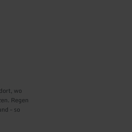
dort, wo
zen. Regen
und – so