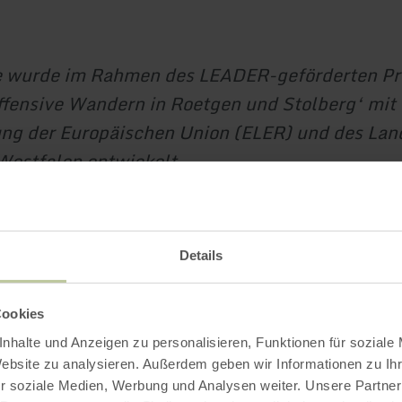
e wurde im Rahmen des LEADER-geförderten Pr
ffensive Wandern in Roetgen und Stolberg‘ mit
ng der Europäischen Union (ELER) und des Lan
estfalen entwickelt.
Impressionen
Details
Cookies
nhalte und Anzeigen zu personalisieren, Funktionen für soziale
Website zu analysieren. Außerdem geben wir Informationen zu I
r soziale Medien, Werbung und Analysen weiter. Unsere Partner