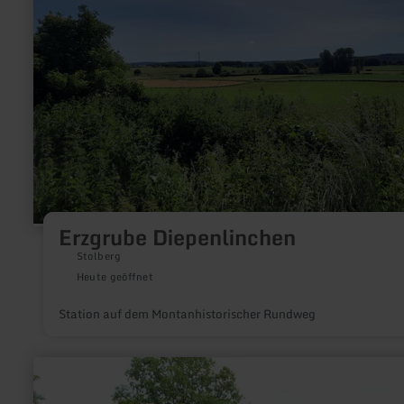
erfahren
zu:
Erzgrube
Diepenlinchen
Erzgrube Diepenlinchen
Stolberg
Heute geöffnet
Station auf dem Montanhistorischer Rundweg
mehr
erfahren
zu: