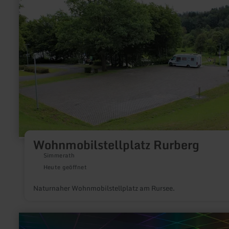
Wohnmobilstellplatz
Rurberg
Wohnmobilstellplatz Rurberg
Simmerath
Heute geöffnet
Naturnaher Wohnmobilstellplatz am Rursee.
mehr
erfahren