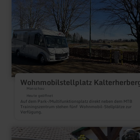
zu:
Wohnmobilstellplatz
Kalterherberg
Wohnmobilstellplatz Kalterherber
Monschau
Heute geöffnet
Auf dem Park-/Multifunktionsplatz direkt neben dem MTB
Trainingszentrum stehen fünf Wohnmobil-Stellplätze zur
Verfügung.
mehr
erfahren
zu: