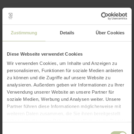
Kontaktdaten
Gründe und wachse mit Deinem Unternehmen
bei un
s!
➡ co-space-dueren.
de
| windn.
de
Zustimmung
Details
Über Cookies
INKUBATOR CO_SPACE.D
N powered by
WIN.DN Gm
bH
Diese Webseite verwendet Cookies
colorful. community. coworking.
Wir verwenden Cookies, um Inhalte und Anzeigen zu
August-Klotz-Straße 21
personalisieren, Funktionen für soziale Medien anbieten
52349 Düre
n
zu können und die Zugriffe auf unsere Website zu
T
el +49 2421 69540-23
analysieren. Außerdem geben wir Informationen zu Ihrer
Verwendung unserer Website an unsere Partner für
SOCIAL MED
I
A
soziale Medien, Werbung und Analysen weiter. Unsere
Facebo
ok
Instagr
am
Linked
In
Partner führen diese Informationen möglicherweise mit
weiteren Daten zusammen, die Sie ihnen bereitgestellt
haben oder die sie im Rahmen Ihrer Nutzung der Dienste
Impressionen
gesammelt haben.
Einwilligungsauswahl