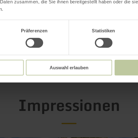
 Daten zusammen, die Sie ihnen bereitgestellt haben oder die s
iedenen Obstgehölzen. Wer hier Ruhe sucht ode
n.
ergang machen möchte, findet zwischen den vie
des GrünZugs abwechslungsreiche Wege, die b
Präferenzen
Statistiken
ren. Dort warten ein „Speisewagen“, Spielbere
ßzügige ergonomische Betonliegen sowie sanfte
n „Liegewagen“ – ein Ort, der Naturerlebnis un
teinander verbindet.
Auswahl erlauben
Impressionen