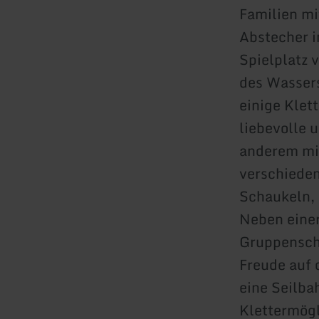
Familien mi
Abstecher i
Spielplatz 
des Wassers
einige Klet
liebevolle 
anderem mit
verschieden
Schaukeln, 
Neben einer
Gruppenscha
Freude auf 
eine Seilba
Klettermögl