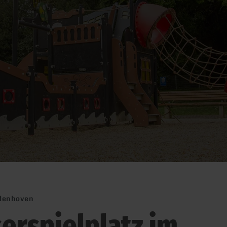
ldenhoven
erspielplatz im