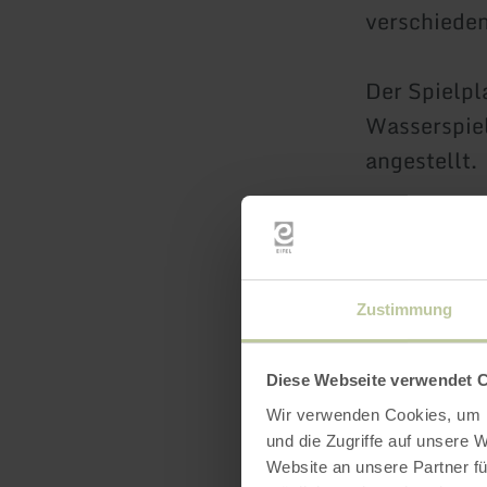
verschieden
Der Spielpl
Wasserspie
angestellt.
Neben dem W
Gym vorhan
Verweilen e
Zustimmung
Über die eh
Diese Webseite verwendet 
man den ru
Wir verwenden Cookies, um I
der Luft be
und die Zugriffe auf unsere 
zwei parall
Website an unsere Partner fü