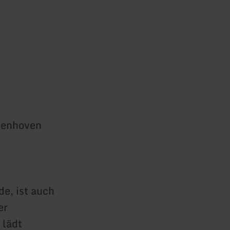
denhoven
e, ist auch
er
 lädt