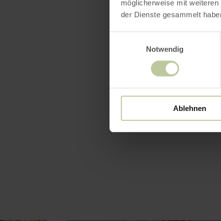
möglicherweise mit weiteren
oder versch
der Dienste gesammelt habe
einen Spazi
„Waggons“ 
Einwilligungsauswahl
Notwendig
Indeaue füh
Kinder, gro
Hügel in de
charmant mi
Ablehnen