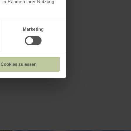
ie im Rahmen Ihrer Nutzung
r einfach
rzig
is zur
Marketing
iche für
, begrünte
d Erholung
Cookies zulassen