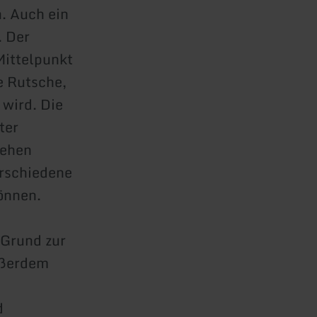
. Auch ein
. Der
Mittelpunkt
e Rutsche,
 wird. Die
ter
tehen
erschiedene
önnen.
 Grund zur
ußerdem
d