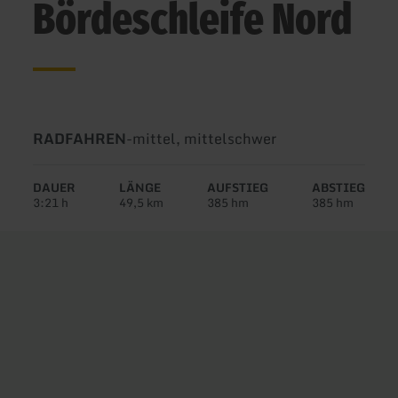
Bördeschleife Nord
Art
Schwierigkeit:
RADFAHREN
-
mittel, mittelschwer
der
Tour:
DAUER
LÄNGE
AUFSTIEG
ABSTIEG
3:21 h
49,5 km
385 hm
385 hm