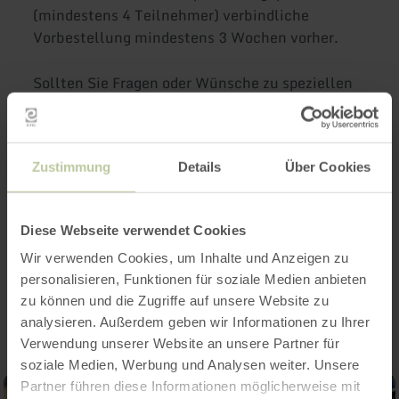
(mindestens 4 Teilnehmer) verbindliche
Vorbestellung mindestens 3 Wochen vorher.
Sollten Sie Fragen oder Wünsche zu speziellen
Zielorten haben, stehen wir Ihnen gerne
jederzeit telefonisch oder per Email zur
Verfügung. Wir freuen uns über Ihre Anfragen
Zustimmung
Details
Über Cookies
und werden diese umgehend beantworten. Wir
freuen uns Sie bald auf einer unserer Touren
begrüßen zu dürfen.
Diese Webseite verwendet Cookies
Wir verwenden Cookies, um Inhalte und Anzeigen zu
Impressionen
personalisieren, Funktionen für soziale Medien anbieten
zu können und die Zugriffe auf unsere Website zu
analysieren. Außerdem geben wir Informationen zu Ihrer
Verwendung unserer Website an unsere Partner für
soziale Medien, Werbung und Analysen weiter. Unsere
Partner führen diese Informationen möglicherweise mit