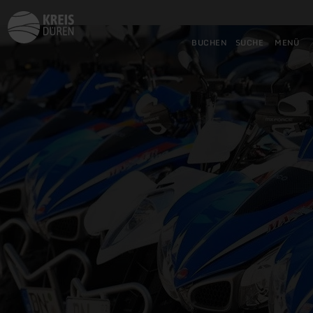
Zurück
Zum Hauptinhalt springen
Zur Suche springen
Zur Hauptnavigation springe
Zum Footer springen
zur
Startseite
BUCHEN
SUCHE
MENÜ