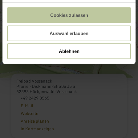
Cookies zulassen
Auswahl erlauben
Ablehnen
Freibad Vossenack
Pfarrer-Dickmann-Straße 15 a
52393 Hürtgenwald-Vossenack
+49 2429 3565
E-Mail
Webseite
Anreise planen
in Karte anzeigen