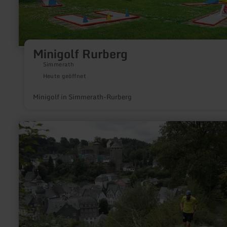
Minigolf Rurberg
Simmerath
Heute geöffnet
Minigolf in Simmerath-Rurberg
mehr
erfahren
zu:
Trampelpfadlauf