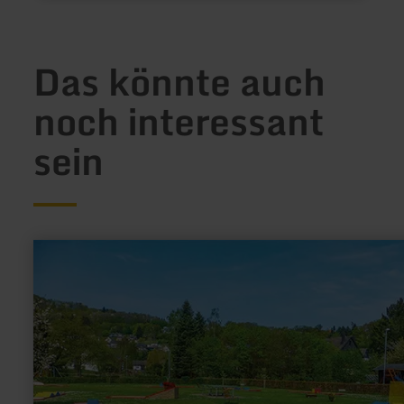
Das könnte auch
noch interessant
sein
mehr
erfahren
zu:
Minigolf
Rurberg