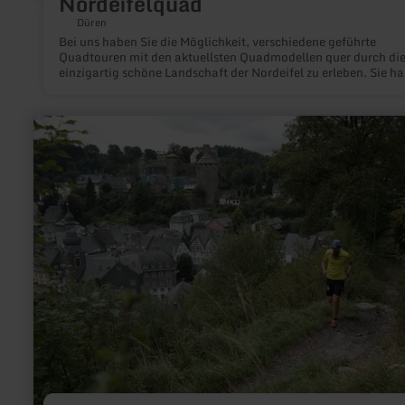
Nordeifelquad
Düren
Bei uns haben Sie die Möglichkeit, verschiedene geführte
Quadtouren mit den aktuellsten Quadmodellen quer durch di
einzigartig schöne Landschaft der Nordeifel zu erleben. Sie h
die Möglichkeit zwischen unterschiedlicher Tourdauer und
Tourstrecke zu wählen.
mehr
erfahren
zu:
Trampelpfadlauf