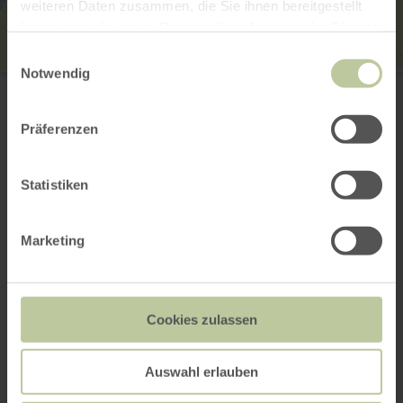
weiteren Daten zusammen, die Sie ihnen bereitgestellt
haben oder die sie im Rahmen Ihrer Nutzung der Dienste
gesammelt haben.
Einwilligungsauswahl
Notwendig
Weiss Druck
Am Handwerkerzentrum 16
52156 Monschau-Imgenbroich
+49 2472 982982
Präferenzen
Webseite
Anreise planen
Statistiken
in Karte anzeigen
Marketing
Das könnte auch
Cookies zulassen
noch interessant
sein
Auswahl erlauben