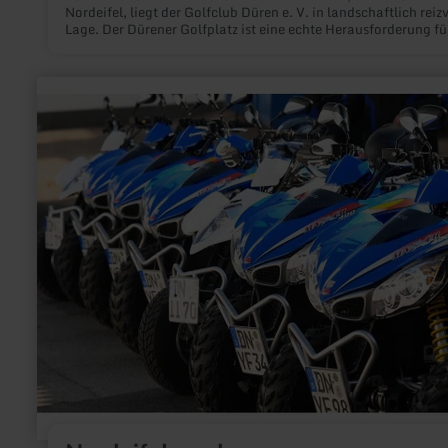
Nordeifel, liegt der Golfclub Düren e. V. in landschaftlich reizv
Lage. Der Dürener Golfplatz ist eine echte Herausforderung fü
meisten Golferinnen und Golfer, doch bietet er ebenso Anfän
ein faires Spielvergnügen.
mehr
erfahren
zu:
Nordeifelquad