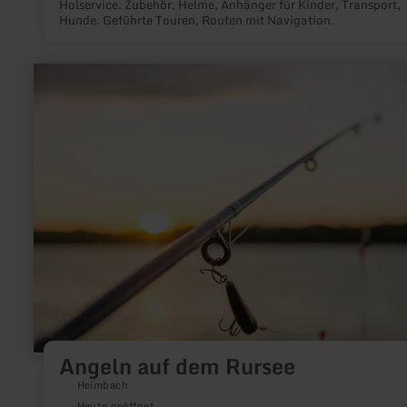
Holservice. Zubehör, Helme, Anhänger für Kinder, Transport,
Hunde. Geführte Touren, Routen mit Navigation.
mehr
erfahren
zu:
Angeln
auf
dem
Rursee
Angeln auf dem Rursee
Heimbach
Heute geöffnet