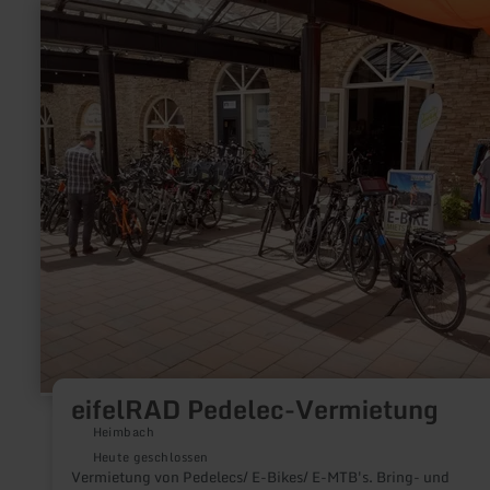
mehr
erfahren
zu:
eifelRAD
Pedelec-
Vermietung
eifelRAD Pedelec-Vermietung
Heimbach
Heute geschlossen
Vermietung von Pedelecs/ E-Bikes/ E-MTB's. Bring- und