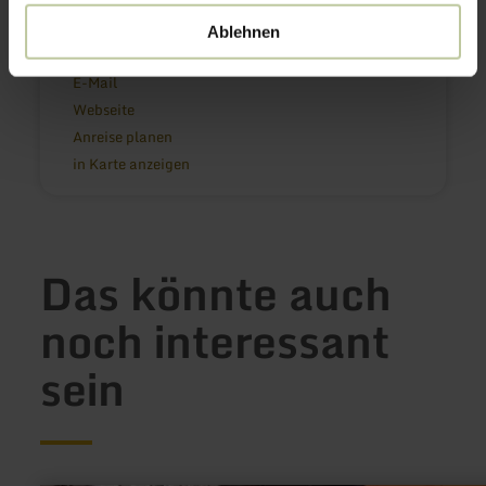
Schüllsmühle 11
52353 Düren - Birkesdorf
Ablehnen
004924214073103
E-Mail
Webseite
Anreise planen
in Karte anzeigen
Das könnte auch
noch interessant
sein