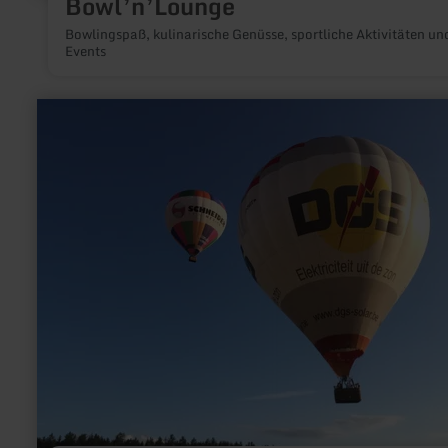
Bowl’n’Lounge
Bowlingspaß, kulinarische Genüsse, sportliche Aktivitäten un
Events
mehr
erfahren
zu:
Adventure
Ballonteam