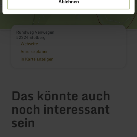
Ablehnen
Rundweg Venwegen
52224 Stolberg
Webseite
Anreise planen
in Karte anzeigen
Das könnte auch
noch interessant
sein