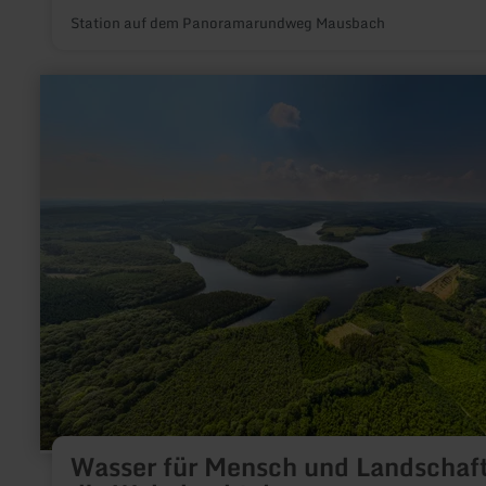
Station auf dem Panoramarundweg Mausbach
mehr
erfahren
zu:
Wasser
für
Mensch
und
Landschaft
–
die
Wehebachtalsperre
Wasser für Mensch und Landschaft