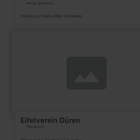
Heute geöffnet
Station auf dem Alten Kirchweg
mehr
erfahren
zu:
Eifelverein
Düren
Eifelverein Düren
Merzenich