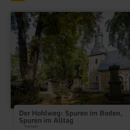
mehr
erfahren
zu:
Der
Hohlweg:
Spuren
im
Boden,
Spuren
im
Alltag
Der Hohlweg: Spuren im Boden,
Spuren im Alltag
Roetgen