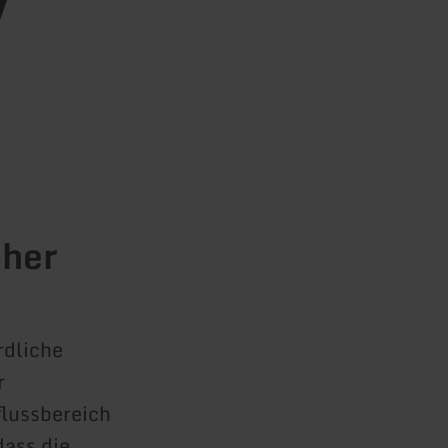
cher
rdliche
r
flussbereich
dass die