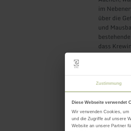
im Nebener
über die Ge
und Mausbac
bestehende 
dass Krewin
besaß, wird
eine bedeut
Windmühle b
Bevölkerung
Zustimmung
Diese Webseite verwendet 
Wir verwenden Cookies, um I
und die Zugriffe auf unsere 
Diese Rout
Website an unsere Partner fü
‚Qualitätso