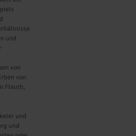
piels
d
rhältnisse
en und
r
ben von
Erben von
n Fleuth,
keler und
erg und
elten oder