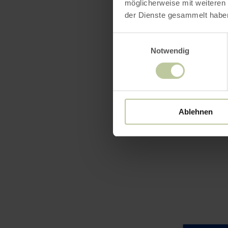
möglicherweise mit weiteren
Unterstützu
der Dienste gesammelt habe
Nordrhein-W
Einwilligungsauswahl
Notwendig
Ablehnen