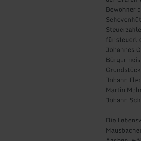
Bewohner de
Schevenhüt
Steuerzahle
für steuerl
Johannes C
Bürgermeis
Grundstücks
Johann Flec
Martin Mohr
Johann Scho
Die Lebensw
Mausbacher 
Aachen, wäh