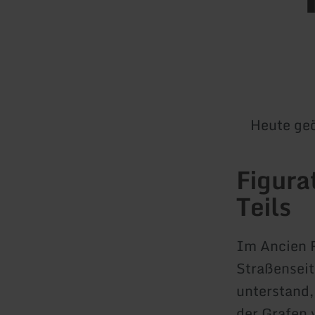
Heute geö
Figura
Teils
Im Ancien R
Straßenseit
unterstand,
der Grafen 