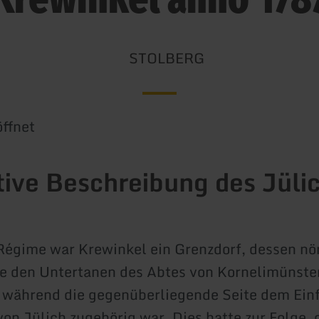
STOLBERG
ffnet
tive Beschreibung des Jüli
égime war Krewinkel ein Grenzdorf, dessen nö
e den Untertanen des Abtes von Kornelimünste
 während die gegenüberliegende Seite dem Ein
von Jülich zugehörig war. Dies hatte zur Folge, 