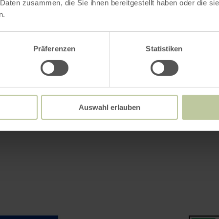
 Daten zusammen, die Sie ihnen bereitgestellt haben oder die s
ng der Europäischen Union (ELER) und des Lan
n.
estfalen entwickelt.
Präferenzen
Statistiken
Impressionen
Auswahl erlauben