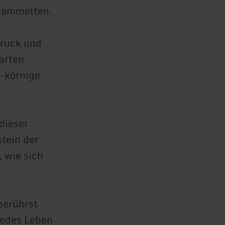
 sammelten.
Druck und
arten
u-körnige
dieser
stein der
 wie sich
berührst
 jedes Leben