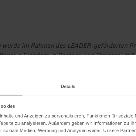
e wurde im Rahmen des LEADER-geförderten Pr
ffensive Wandern in Roetgen und Stolberg‘ mit
ng der Europäischen Union (ELER) und des Lan
estfalen entwickelt.
Details
Impressionen
Cookies
nhalte und Anzeigen zu personalisieren, Funktionen für soziale
Website zu analysieren. Außerdem geben wir Informationen zu I
r soziale Medien, Werbung und Analysen weiter. Unsere Partner