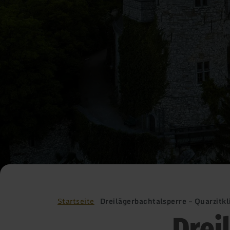
Startseite
Dreilägerbachtalsperre – Quarzitkl
Drei