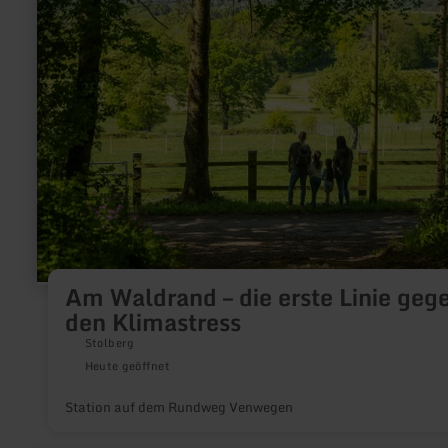
zu:
Am
Waldrand
–
die
erste
Linie
gegen
den
Klimastress
Am Waldrand – die erste Linie geg
den Klimastress
Stolberg
Heute geöffnet
Station auf dem Rundweg Venwegen