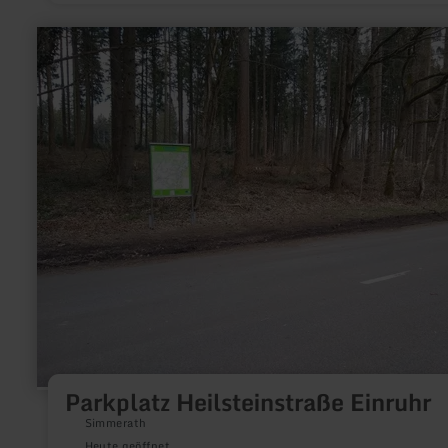
mehr
erfahren
zu:
Parkplatz
Heilsteinstraße
Einruhr
Parkplatz Heilsteinstraße Einruhr
Simmerath
Heute geöffnet