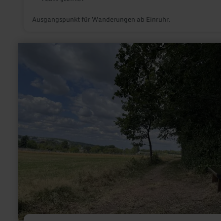
Ausgangspunkt für Wanderungen ab Einruhr.
mehr
erfahren
zu:
Widtmann
und
Blume