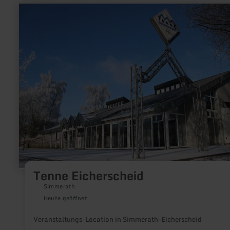
mehr
erfahren
zu:
Tenne
Eicherscheid
Tenne Eicherscheid
Simmerath
Heute geöffnet
Veranstaltungs-Location in Simmerath-Eicherscheid