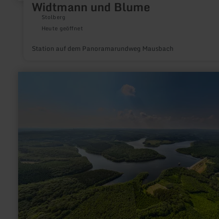
Widtmann und Blume
Stolberg
Heute geöffnet
Station auf dem Panoramarundweg Mausbach
mehr
erfahren
zu:
Baumeister
mit
Biss
–
wie
der
Biber
unsere
Landschaft
verändert