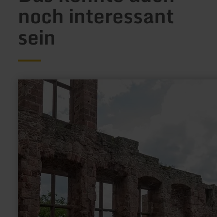
noch interessant
sein
mehr
erfahren
zu:
Felsen-
Rundfahrt
[H]
|
MTB-
Tour
Freifahrt
Eifel