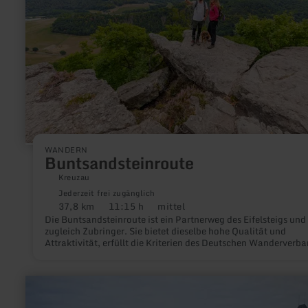
WANDERN
Buntsandsteinroute
Kreuzau
Jederzeit frei zugänglich
37,8 km
11:15 h
mittel
Distanz:
Dauer:
Anforderung:
Die Buntsandsteinroute ist ein Partnerweg des Eifelsteigs und
zugleich Zubringer. Sie bietet dieselbe hohe Qualität und
Attraktivität, erfüllt die Kriterien des Deutschen Wanderverb
und zeigt auf kurzer Strecke die landschaftliche Vielfalt der Eif
naturnah, aussichtsreich und fast ohne Asphalt.
mehr
erfahren
zu: