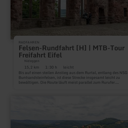
RADFAHREN
Felsen-Rundfahrt [H] | MTB-Tour
Freifahrt Eifel
Nideggen
15,2 km
1:30 h
leicht
Distanz:
Dauer:
Anforderung:
Bis auf einen steilen Anstieg aus dem Rurtal, entlang des NSG
Buntsandsteinfelsen, ist diese Strecke insgesamt leicht zu
bewältigen. Die Route läuft meist parallel zum Rurufer.
Parkmöglichkeiten bieten die Bahnhöfe in Nideggen-Brück u
Abenden sowie der Parkplatz im Zentrum von Nideggen.
mehr
erfahren
zu:
Buntsandsteinroute