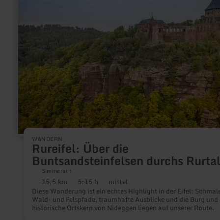
Rureifel:
Über
die
Buntsandsteinfelsen
durchs
Rurtal
WANDERN
Rureifel: Über die
Buntsandsteinfelsen durchs Rurta
Simmerath
15,5 km
5:15 h
mittel
Distanz:
Dauer:
Anforderung:
Diese Wanderung ist ein echtes Highlight in der Eifel: Schmal
Wald- und Felspfade, traumhafte Ausblicke und die Burg und 
historische Ortskern von Nideggen liegen auf unserer Route.