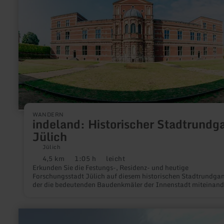
Stadtrundgang
Jülich
WANDERN
indeland: Historischer Stadtrundg
Jülich
Jülich
4,5 km
1:05 h
leicht
Distanz:
Dauer:
Anforderung:
Erkunden Sie die Festungs-, Residenz- und heutige
Forschungsstadt Jülich auf diesem historischen Stadtrundga
der die bedeutenden Baudenkmäler der Innenstadt miteinand
verbindet.
mehr
erfahren