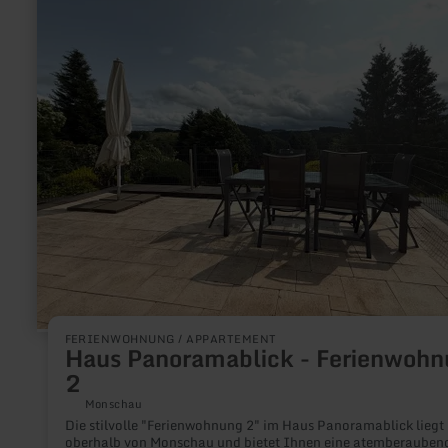
zu:
Haus
Panoramablick
-
Ferienwohnung
2
FERIENWOHNUNG / APPARTEMENT
Haus Panoramablick - Ferienwoh
2
Monschau
Die stilvolle "Ferienwohnung 2" im Haus Panoramablick liegt
oberhalb von Monschau und bietet Ihnen eine atemberauben