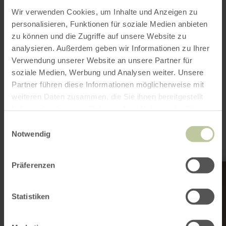
in Karte anzeigen
Wir verwenden Cookies, um Inhalte und Anzeigen zu
personalisieren, Funktionen für soziale Medien anbieten
zu können und die Zugriffe auf unsere Website zu
analysieren. Außerdem geben wir Informationen zu Ihrer
Verwendung unserer Website an unsere Partner für
Das könnte auch
soziale Medien, Werbung und Analysen weiter. Unsere
noch interessant
Partner führen diese Informationen möglicherweise mit
weiteren Daten zusammen, die Sie ihnen bereitgestellt
sein
haben oder die sie im Rahmen Ihrer Nutzung der Dienste
gesammelt haben.
Einwilligungsauswahl
Notwendig
mehr
Präferenzen
erfahren
zu:
Babybeach
Statistiken
Simmerath