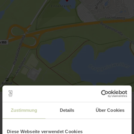
Phantasialand
Berggeiststraße 31-41
50321 Brühl
Zustimmung
Details
Über Cookies
+49 2232 36-200
E-Mail
Webseite
Diese Webseite verwendet Cookies
Anreise planen