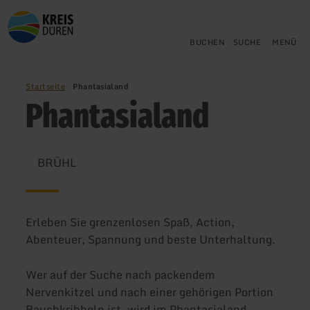
Zurück
Zum Hauptinhalt springen
Zur Suche springen
Zur Hauptnavigation springe
Zum Footer springen
zur
Startseite
BUCHEN
SUCHE
MENÜ
Startseite
Phantasialand
Phantasialand
BRÜHL
Erleben Sie grenzenlosen Spaß, Action,
Abenteuer, Spannung und beste Unterhaltung.
Wer auf der Suche nach packendem
Nervenkitzel und nach einer gehörigen Portion
Bauchkribbeln ist, wird im Phantasialand