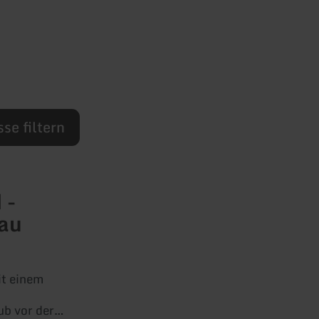
se filtern
 -
au
it einem
b vor der