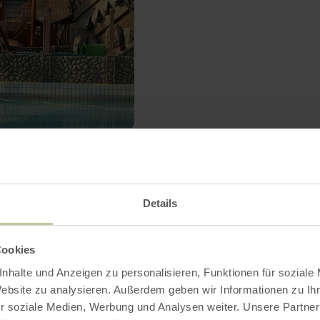
Haustür ein. Das Freizeitbad bie
und Schwimmvergnügen für die 
Familie auf rund 1.000 Quadrat
Kanu fahren mit 
Petry
Details
Heimbach
Heute geöffnet
Spaß und Sportlichkeit bieten d
Cookies
und sehr kentersicheren offenen
nhalte und Anzeigen zu personalisieren, Funktionen für soziale
Doppelkajaks-darin lässt sich d
Website zu analysieren. Außerdem geben wir Informationen zu I
Kanufahren in kurzer Zeit erlernen. Die
r soziale Medien, Werbung und Analysen weiter. Unsere Partner
ist mit ihren zahlreichen Kehrwa