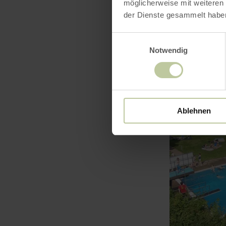
möglicherweise mit weiteren
der Dienste gesammelt habe
Einwilligungsauswahl
Notwendig
mehr
erfahren
zu:
Freibad
Heimbach
Ablehnen