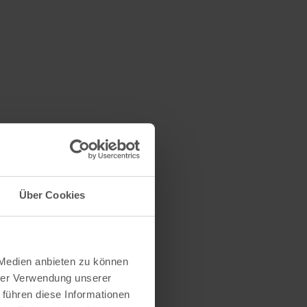
tet Bade-
ganze
metern.
Kanu
Über Cookies
ie gutmütigen
 Medien anbieten zu können
as
hrer Verwendung unserer
 Rur
 führen diese Informationen
ssern,