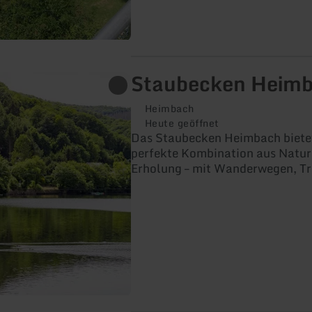
Staubecken Heim
Heimbach
Heute geöffnet
Das Staubecken Heimbach bietet
perfekte Kombination aus Natur
Erholung – mit Wanderwegen, Tr
Kanutouren sowie einem Abstec
beeindruckenden Jugendstilkra
Heimbach.