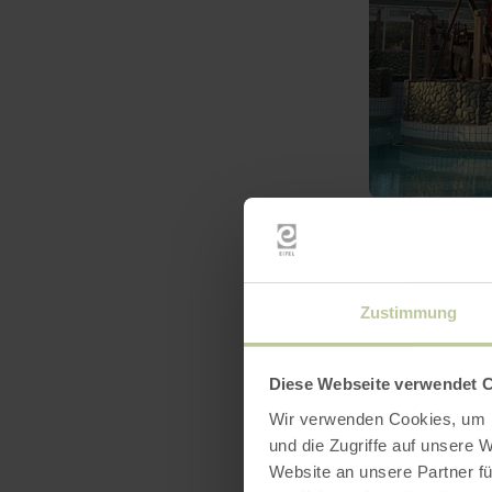
mehr
erfahren
zu:
Kanu
Zustimmung
fahren
mit
Kanu
Petry
Diese Webseite verwendet 
Wir verwenden Cookies, um I
und die Zugriffe auf unsere 
Website an unsere Partner fü