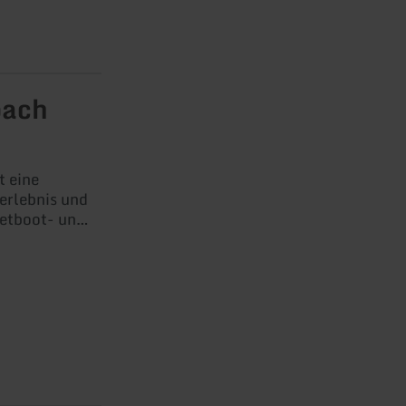
bach
 eine
erlebnis und
etboot- und
her zum
ftwerk