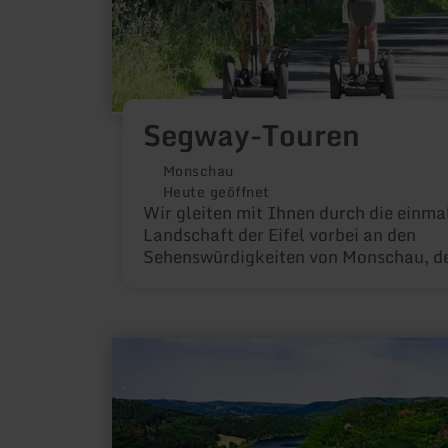
Segway-Touren
Monschau
Heute geöffnet
Wir gleiten mit Ihnen durch die einma
Landschaft der Eifel vorbei an den
Sehenswürdigkeiten von Monschau, d
umliegenden Ortschaften, Schleiden,
Simmerath, dem nahegelegenen Belgi
Rursee und nicht zu vergessen dem Ra
mehr
erfahren
zu:
Rursee-
Schifffahrt