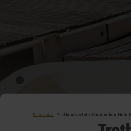
Startseite
Tretbootverleih Staubecken Heim
Tret