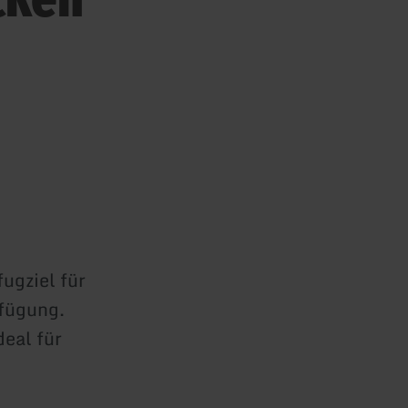
ugziel für
rfügung.
deal für