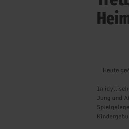
Hei
Heute geö
In idyllisc
Jung und Al
Spielgelege
Kindergebur