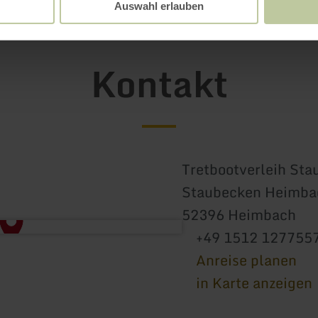
Auswahl erlauben
Kontakt
Tretbootverleih St
Staubecken Heimba
52396 Heimbach
+49 1512 127755
Anreise planen
in Karte anzeigen