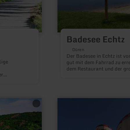
Badesee Echtz
Düren
Der Badesee in Echtz ist vo
lige
gut mit dem Fahrrad zu erre
dem Restaurant und der gr
er
echtes Urlaubsfeeling.
 Gemünd,
en, dem
velweg.
mehr
erfahren
zu:
Adventure
Ballonteam