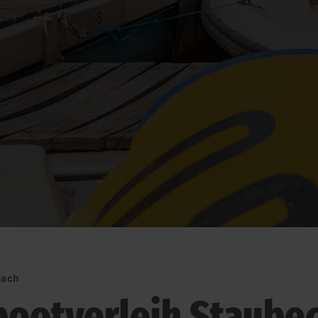
bach
bootverleih Staube