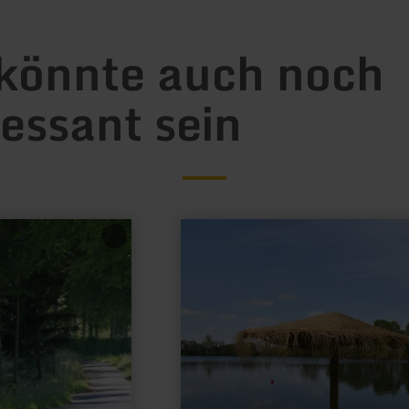
könnte auch noch
ressant sein
mehr
erfahren
zu:
Badesee
Echtz