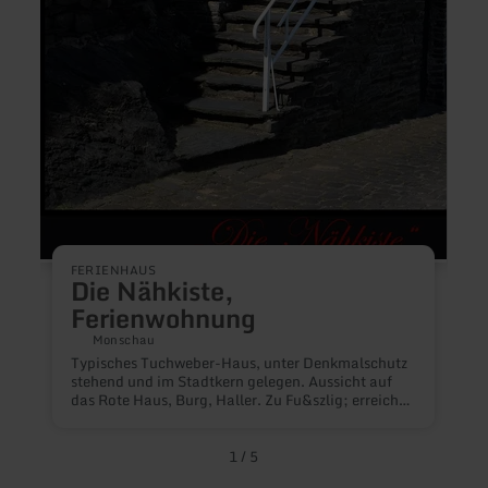
u
FERIENHAUS
Die Nähkiste,
Ferienwohnung
Monschau
Typisches Tuchweber-Haus, unter Denkmalschutz
stehend und im Stadtkern gelegen. Aussicht auf
das Rote Haus, Burg, Haller. Zu Fu&szlig; erreichen
Sie in ca. 2 Minuten die Bushaltestelle Parkhaus
Laufenstra&szlig;e, in ca. 3-5 Minuten den
Marktplatz, in ca. 10 Minuten die Schwimmhalle
1
/
5
und den Vennbahnradweg. Wir haben einen