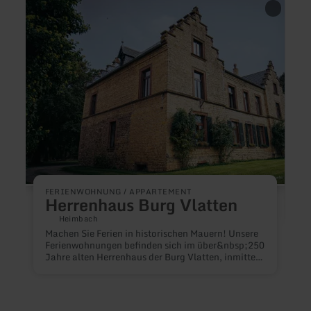
mehr
mehr
erfahren
erfah
zu:
zu:
Herrenhaus
Ferie
Burg
Irene
Vlatten
Neuẞ
FERIENWOHNUNG / APPARTEMENT
Herrenhaus Burg Vlatten
Heimbach
F
Machen Sie Ferien in historischen Mauern! Unsere
Ferienwohnungen befinden sich im über&nbsp;250
Jahre alten Herrenhaus der Burg Vlatten, inmitten
M
eines wunderschönen Parkes mit altem
H
Baumbestand, mittelalterlichen Ruinen und vielen
b
verwunschenen Ecken.Die Geschichte der Burg
E
lässt sich bis ins Mittelalter zurückverfolgen.