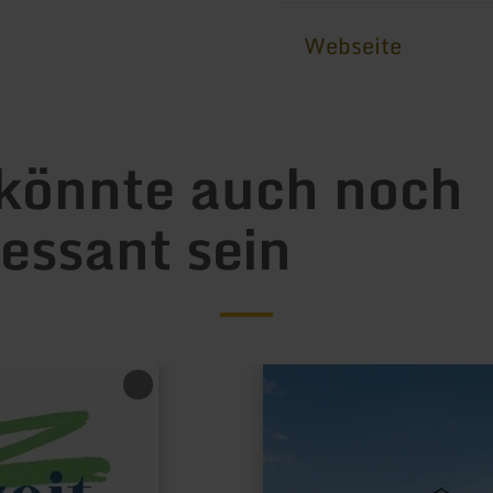
Webseite
könnte auch noch
ressant sein
mehr
erfahren
zu:
NabeDi-
Camp
und
Gruppenhaus