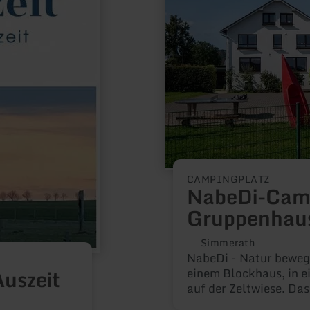
CAMPINGPLATZ
NabeDi-Cam
Gruppenhau
Simmerath
NabeDi - Natur bewegt Dich. NabeD
uszeit
einem Blockhaus, in
auf der Zeltwiese. Da
Möglichkeiten direkt