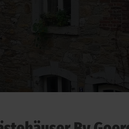
ästehäuser By Goer