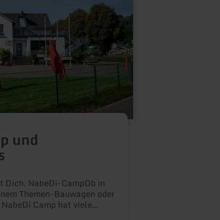
Hauptv
Ortsmi
rings
Nation
entfe
fahren
Schmi
über N
guter
Wasse
p und
s
i-CampOb in
 einem Themen-Bauwagen oder
s NabeDi Camp hat viele
 am Wasser zu übernachten.