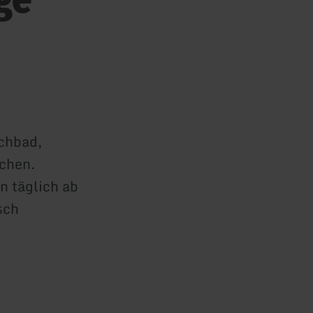
schbad,
chen.
n täglich ab
sch