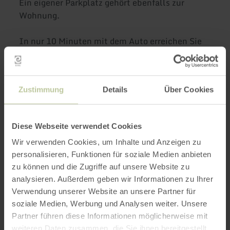
Ein eigener Parkplatz gehört ebenfalls zur
Wohnung.
In nur 10 Minuten mit dem Auto erreichen Sie
in Nideggen mehrere Supermärkte, eine Post,
eine Apotheke sowie zahlreiche Restaurants
und Geschäfte in der charmanten Altstadt.
Zustimmung
Details
Über Cookies
mehr erfahren
Diese Webseite verwendet Cookies
Wir verwenden Cookies, um Inhalte und Anzeigen zu
Weitere Infos
personalisieren, Funktionen für soziale Medien anbieten
zu können und die Zugriffe auf unsere Website zu
analysieren. Außerdem geben wir Informationen zu Ihrer
Verwendung unserer Website an unsere Partner für
soziale Medien, Werbung und Analysen weiter. Unsere
Partner führen diese Informationen möglicherweise mit
Ausstattungsmerkmale
weiteren Daten zusammen, die Sie ihnen bereitgestellt