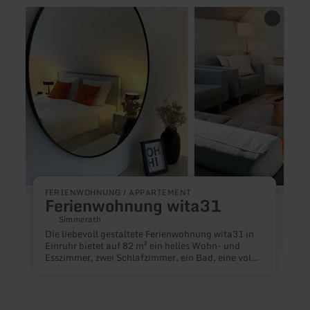
mehr
mehr
erfahren
erfah
zu:
zu:
Ferienwohnung
Venng
wita31
Zur
Buch
FERIENWOHNUNG / APPARTEMENT
Ferienwohnung wita31
Simmerath
Die liebevoll gestaltete Ferienwohnung wita31 in
Einruhr bietet auf 82 m² ein helles Wohn- und
H
Esszimmer, zwei Schlafzimmer, ein Bad, eine voll
ausgestattete Küche und einen Balkon. Ruhig
gelegen, aber nur wenige Gehminuten vom Rursee
und Ortskern entfernt - perfekt für Wanderungen
und Aktivitäten in der Eifel.&nbsp;