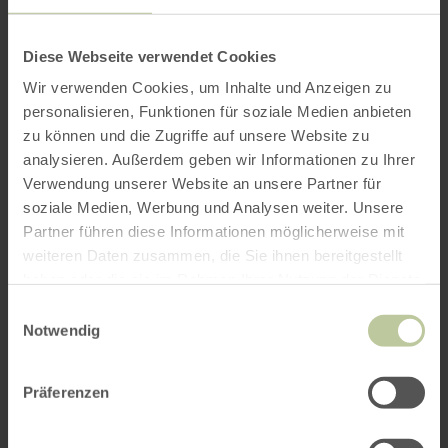
Für ein entspanntes Schlafen steht dann im
Schlafzimmer ein 1.80m x 2.00m grosses,
bequemes Bett bereit.
Diese Webseite verwendet Cookies
Wir verwenden Cookies, um Inhalte und Anzeigen zu
Unsere Ferienwohnung ist für zwei bis drei
personalisieren, Funktionen für soziale Medien anbieten
Personen geeignet. Die Tagesmiete beträgt 50 €
zu können und die Zugriffe auf unsere Website zu
(bei einer Mietdauer von mindestens 3
analysieren. Außerdem geben wir Informationen zu Ihrer
Tagen), jede weitere Person wird mit 10 €/Tag
Verwendung unserer Website an unsere Partner für
berechnet. Bettwäsche und Handtücher sind im
soziale Medien, Werbung und Analysen weiter. Unsere
Mietpreis enthalten.
Partner führen diese Informationen möglicherweise mit
weiteren Daten zusammen, die Sie ihnen bereitgestellt
Haustiere sind bei uns leider nicht gestattet.
haben oder die sie im Rahmen Ihrer Nutzung der Dienste
gesammelt haben.
Einwilligungsauswahl
Notwendig
mehr erfahren
Präferenzen