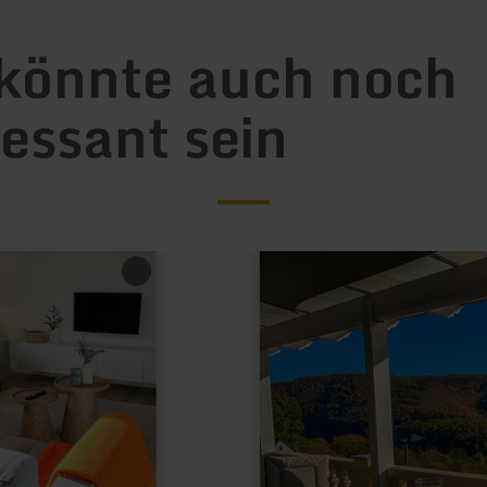
könnte auch noch
ressant sein
mehr
erfahren
zu:
Ferienhaus
Traumblick
Rursee