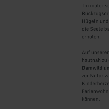
Im maleris
Rückzugsort
Hügeln und 
die Seele b
erholen.
Auf unserem
hautnah zu 
Damwild un
zur Natur w
Kinderherze
Ferienwohnu
können.