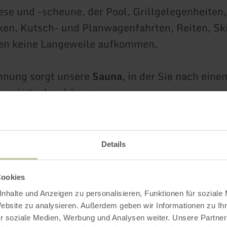
ese und -scheune, der Pool, Grillgelegenheiten
en, Kutsch- und Planwagenfahrten, Reiten, Sk
sen keine Langeweile aufkommen.
nnung sorgt unsere
Sauna
, in der Sie nach eine
ergie tanken können.
e die charmante Stadt Monschau mit ihren ver
 historischen Gebäuden.
Details
 Ferienhof Bauer wäh
Cookies
nhalte und Anzeigen zu personalisieren, Funktionen für soziale
Website zu analysieren. Außerdem geben wir Informationen zu I
 Kontakt zu Tieren und Natur
r soziale Medien, Werbung und Analysen weiter. Unsere Partner