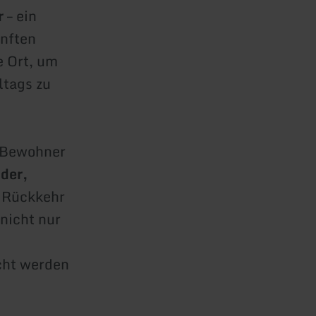
r
– ein
anften
e Ort, um
ltags zu
n Bewohner
nder,
e Rückkehr
 nicht nur
cht werden