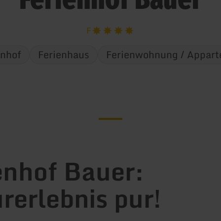
F
nhof
Ferienhaus
Ferienwohnung / Appar
enhof Bauer:
rerlebnis pur!