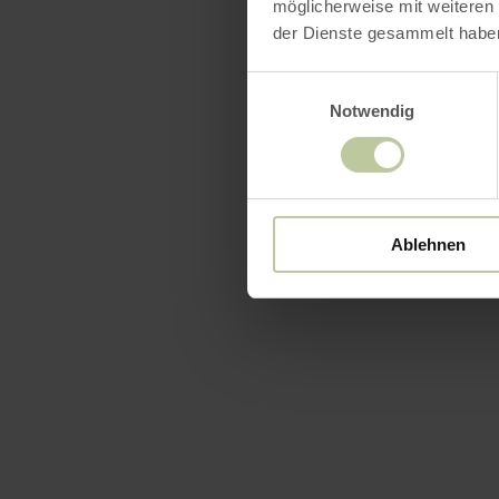
Gemütli
möglicherweise mit weiteren
der Dienste gesammelt habe
Vielfält
Einwilligungsauswahl
Notwendig
Lassen Sie 
Atmosphär
unvergessli
Ablehnen
mehr erf