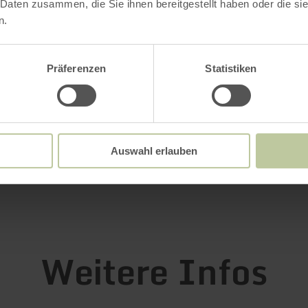
che Sauna für entspannende Stunden
 Daten zusammen, die Sie ihnen bereitgestellt haben oder die s
n.
ige Aktivitätsmöglichkeiten in der Umgebung
Präferenzen
Statistiken
sich von der malerischen Umgebung und der he
e des
Ferienhof Bauer
verzaubern und genießen 
che Momente in der Eifel!
Auswahl erlauben
ahren
Weitere Infos