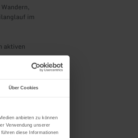
, Wandern,
ilanglauf im
m aktiven
winkelten
Über Cookies
len?
 Medien anbieten zu können
hrer Verwendung unserer
 führen diese Informationen