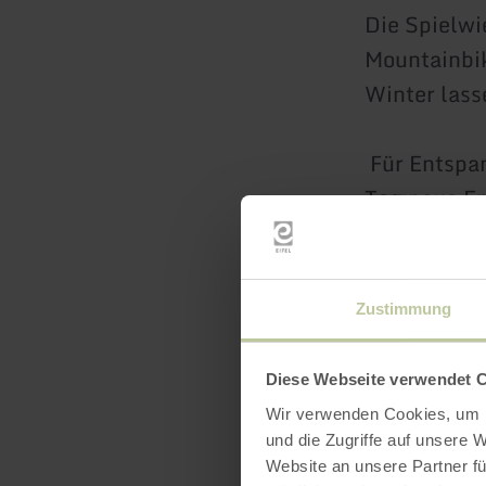
Die Spielwi
Mountainbik
Winter las
Für Entspa
Tag neue En
Erkunden Si
Gassen und
Zustimmung
Warum
Diese Webseite verwendet 
Wir verwenden Cookies, um I
und die Zugriffe auf unsere 
Direkter
Website an unsere Partner fü