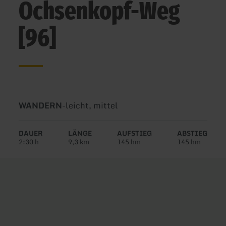
Ochsenkopf-Weg
[96]
Art
Schwierigkeit:
WANDERN
-
leicht, mittel
der
Tour:
DAUER
LÄNGE
AUFSTIEG
ABSTIEG
2:30 h
9,3 km
145 hm
145 hm