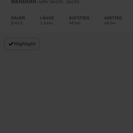
Art
Schwierigkeit:
WANDERN
-
sehr leicht, leicht
der
Tour:
DAUER
LÄNGE
AUFSTIEG
ABSTIEG
0:45 h
1,6 km
48 hm
48 hm
Highlight