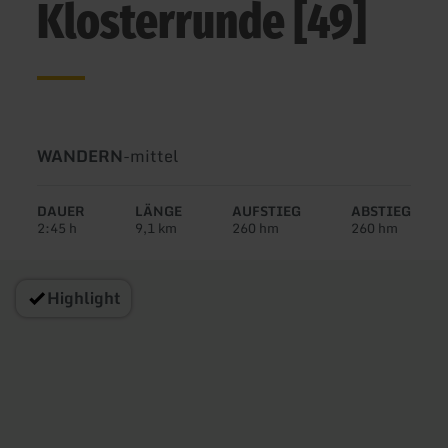
Klosterrunde [49]
Art
Schwierigkeit:
WANDERN
-
mittel
der
Tour:
DAUER
LÄNGE
AUFSTIEG
ABSTIEG
2:45 h
9,1 km
260 hm
260 hm
Highlight