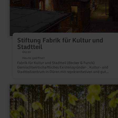
Stiftung Fabrik für Kultur und
Stadtteil
Düren
Heute geöffnet
Fabrik für Kultur und Stadtteil (Becker & Funck)
Gemischtwirtschaftliches Existenzgründer-, Kultur- und
Stadtteilzentrum in Düren mit repräsentativen und gut
ausgestatteten Veranstaltungsräumen für jedes Format.
mehr
erfahren
zu:
Bäche
im
Wald
–
Lebensadern