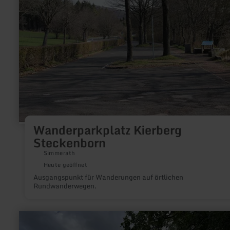
Steckenborn
Wanderparkplatz Kierberg
Steckenborn
Simmerath
Heute geöffnet
Ausgangspunkt für Wanderungen auf örtlichen
Rundwanderwegen.
mehr
erfahren