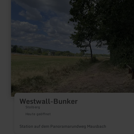
zu:
Westwall-
Bunker
Westwall-Bunker
Stolberg
Heute geöffnet
Station auf dem Panoramarundweg Mausbach