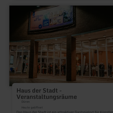
mehr
erfahren
zu:
Haus
der
Stadt
-
Veranstaltungsräume
Haus der Stadt -
Veranstaltungsräume
Düren
Heute geöffnet
Das Haus der Stadt ist ein attraktiver Gastspielort für Künstle