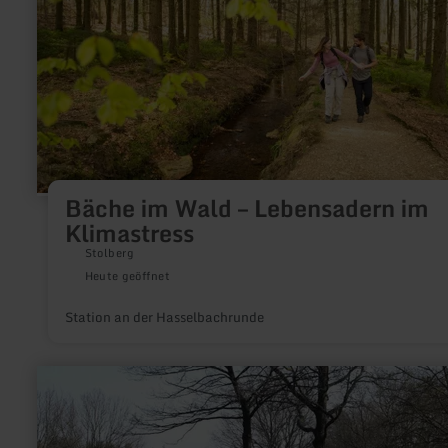
im
Klimastress
Bäche im Wald – Lebensadern im
Klimastress
Stolberg
Heute geöffnet
Station an der Hasselbachrunde
mehr
erfahren
zu:
Wanderparkplatz
Kierberg