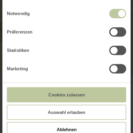
gesammelt haben.
Einwilligungsauswahl
Notwendig
Präferenzen
Statistiken
Marketing
Wohnmobilstellplatz Kalterherberg
Auf der Höhe
52156 Monschau-Kalterherberg
+49 2472 810
Cookies zulassen
E-Mail
Webseite
Auswahl erlauben
Anreise planen
in Karte anzeigen
Ablehnen